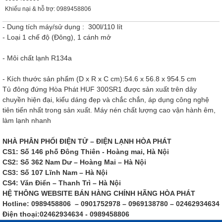
Khiếu nại & hỗ trợ: 0989458806
- Dung tích máy/sử dụng : 300l/110 lít
- Loại 1 chế độ (Đông), 1 cánh mở
- Môi chất lạnh R134a
-
Kích thước sản phẩm (D x R x C cm):
54.6 x 56.8 x 954.5 cm
Tủ đông đứng Hòa Phát HUF 300SR1 được sản xuất trên dây
chuyền hiện đại, kiểu dáng đẹp và chắc chắn, áp dụng công nghệ
tiên tiến nhất trong sản xuất. Máy nén chất lượng cao vận hành êm,
làm lạnh nhanh
NHÀ PHÂN PHỐI ĐIỆN TỬ – ĐIỆN LẠNH HÒA PHÁT
CS1: Số 146 phố Đông Thiên - Hoàng mai, Hà Nội
CS2: Số 362 Nam Dư – Hoàng Mai – Hà Nội
CS3: Số 107 Lĩnh Nam – Hà Nội
CS4: Văn Điển – Thanh Trì – Hà Nội
HỆ THÔNG WEBSITE BÁN HÀNG CHÍNH HÃNG HÒA PHÁT
Hotline: 0989458806 – 0901752978 – 0969138780 – 02462934634
Điện thoại:02462934634 - 0989458806