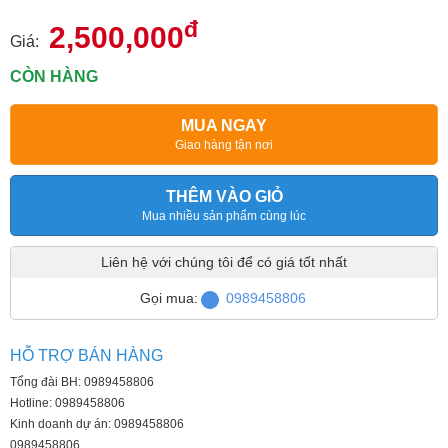
đ
2,500,000
Giá:
CÒN HÀNG
MUA NGAY
Giao hàng tận nơi
THÊM VÀO GIỎ
Mua nhiều sản phẩm cùng lúc
Liên hệ với chúng tôi để có giá tốt nhất
Gọi mua:
0989458806
HỖ TRỢ BÁN HÀNG
Tổng đài BH: 0989458806
Hotline: 0989458806
Kinh doanh dự án: 0989458806
0989458806