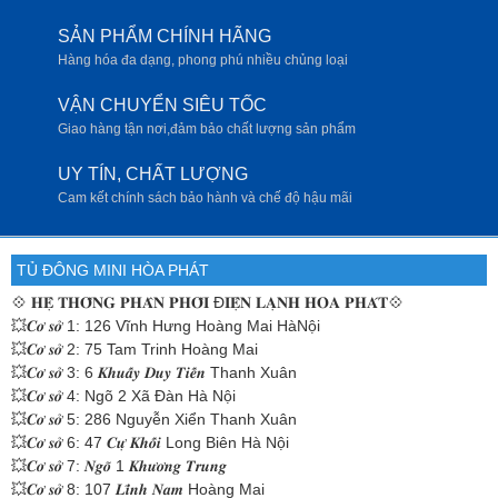
SẢN PHẨM CHÍNH HÃNG
Hàng hóa đa dạng, phong phú nhiều chủng loại
VẬN CHUYỂN SIÊU TỐC
Giao hàng tận nơi,đảm bảo chất lượng sản phẩm
UY TÍN, CHẤT LƯỢNG
Cam kết chính sách bảo hành và chế độ hậu mãi
TỦ ĐÔNG MINI HÒA PHÁT
💠
𝐇𝐄̣̂ 𝐓𝐇𝐎̂́𝐍𝐆 𝐏𝐇𝐀̂𝐍 𝐏𝐇𝐎̂́𝐈 Đ𝐈𝐄̣̂𝐍 𝐋𝐀̣𝐍𝐇 𝐇𝐎̀𝐀 𝐏𝐇𝐀́𝐓💠
💥𝑪𝒐̛ 𝒔𝒐̛̉ 1: 126 Vĩnh Hưng Hoàng Mai HàNội
💥𝑪𝒐̛ 𝒔𝒐̛̉ 2: 75 Tam Trinh Hoàng Mai
💥𝑪𝒐̛ 𝒔𝒐̛̉ 3: 6 𝑲𝒉𝒖𝒂̂́𝒚 𝑫𝒖𝒚 𝑻𝒊𝒆̂́𝒏 Thanh Xuân
💥𝑪𝒐̛ 𝒔𝒐̛̉ 4: Ngõ 2 Xã Đàn Hà Nội
💥𝑪𝒐̛ 𝒔𝒐̛̉ 5: 286 Nguyễn Xiển Thanh Xuân
💥𝑪𝒐̛ 𝒔𝒐̛̉ 6: 47 𝑪𝒖̛̣ 𝑲𝒉𝒐̂́𝒊 Long Biên Hà Nội
💥𝑪𝒐̛ 𝒔𝒐̛̉ 7: 𝑵𝒈𝒐̃ 1 𝑲𝒉𝒖̛𝒐̛𝒏𝒈 𝑻𝒓𝒖𝒏𝒈
💥𝑪𝒐̛ 𝒔𝒐̛̉ 8: 107 𝑳𝒊̃𝒏𝒉 𝑵𝒂𝒎 Hoàng Mai