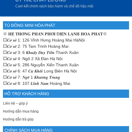
Cam kết chính sách bảo hành và chế độ hậu mãi
TỦ ĐÔNG MINI HÒA PHÁT
💠
𝐇𝐄̣̂ 𝐓𝐇𝐎̂́𝐍𝐆 𝐏𝐇𝐀̂𝐍 𝐏𝐇𝐎̂́𝐈 Đ𝐈𝐄̣̂𝐍 𝐋𝐀̣𝐍𝐇 𝐇𝐎̀𝐀 𝐏𝐇𝐀́𝐓💠
💥𝑪𝒐̛ 𝒔𝒐̛̉ 1: 126 Vĩnh Hưng Hoàng Mai HàNội
💥𝑪𝒐̛ 𝒔𝒐̛̉ 2: 75 Tam Trinh Hoàng Mai
💥𝑪𝒐̛ 𝒔𝒐̛̉ 3: 6 𝑲𝒉𝒖𝒂̂́𝒚 𝑫𝒖𝒚 𝑻𝒊𝒆̂́𝒏 Thanh Xuân
💥𝑪𝒐̛ 𝒔𝒐̛̉ 4: Ngõ 2 Xã Đàn Hà Nội
💥𝑪𝒐̛ 𝒔𝒐̛̉ 5: 286 Nguyễn Xiển Thanh Xuân
💥𝑪𝒐̛ 𝒔𝒐̛̉ 6: 47 𝑪𝒖̛̣ 𝑲𝒉𝒐̂́𝒊 Long Biên Hà Nội
💥𝑪𝒐̛ 𝒔𝒐̛̉ 7: 𝑵𝒈𝒐̃ 1 𝑲𝒉𝒖̛𝒐̛𝒏𝒈 𝑻𝒓𝒖𝒏𝒈
💥𝑪𝒐̛ 𝒔𝒐̛̉ 8: 107 𝑳𝒊̃𝒏𝒉 𝑵𝒂𝒎 Hoàng Mai
HỖ TRỢ KHÁCH HÀNG
Liên hệ – góp ý
Hướng dẫn mua hàng
Hướng dẫn trả góp
CHÍNH SÁCH MUA HÀNG