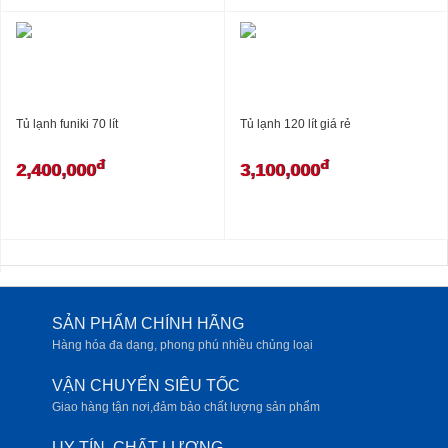
Tủ lạnh funiki 70 lít
Tủ lạnh 120 lít giá rẻ
đ
đ
2,400,000
3,100,000
SẢN PHẨM CHÍNH HÃNG
Hàng hóa đa dạng, phong phú nhiều chủng loại
VẬN CHUYỂN SIÊU TỐC
Giao hàng tận nơi,đảm bảo chất lượng sản phẩm
UY TÍN, CHẤT LƯỢNG