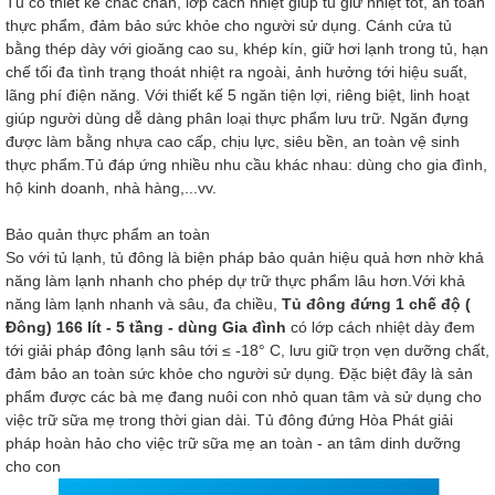
Tủ có thiết kế chắc chắn, lớp cách nhiệt giúp tủ giữ nhiệt tốt, an toàn
thực phẩm, đảm bảo sức khỏe cho người sử dụng. Cánh cửa tủ
bằng thép dày với gioăng cao su, khép kín, giữ hơi lạnh trong tủ, hạn
chế tối đa tình trạng thoát nhiệt ra ngoài, ảnh hưởng tới hiệu suất,
lãng phí điện năng. Với thiết kế 5 ngăn tiện lợi, riêng biệt, linh hoạt
giúp người dùng dễ dàng phân loại thực phẩm lưu trữ. Ngăn đựng
được làm bằng nhựa cao cấp, chịu lực, siêu bền, an toàn vệ sinh
thực phẩm.Tủ đáp ứng nhiều nhu cầu khác nhau: dùng cho gia đình,
hộ kinh doanh, nhà hàng,...vv.
Bảo quản thực phẩm an toàn
So với tủ lạnh, tủ đông là biện pháp bảo quản hiệu quả hơn nhờ khả
năng làm lạnh nhanh cho phép dự trữ thực phẩm lâu hơn.Với khả
năng làm lạnh nhanh và sâu, đa chiều,
Tủ đông đứng 1 chế độ (
Đông) 166 lít - 5 tầng - dùng Gia đình
có lớp cách nhiệt dày đem
tới giải pháp đông lạnh sâu tới ≤ -18° C, lưu giữ trọn vẹn dưỡng chất,
đảm bảo an toàn sức khỏe cho người sử dụng. Đặc biệt đây là sản
phẩm được các bà mẹ đang nuôi con nhỏ quan tâm và sử dụng cho
việc trữ sữa mẹ trong thời gian dài. Tủ đông đứng Hòa Phát giải
pháp hoàn hảo cho việc trữ sữa mẹ an toàn - an tâm dinh dưỡng
cho con