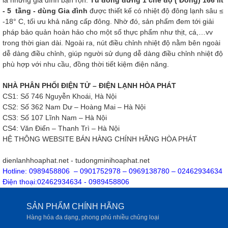
- 5 tầng - dùng Gia đình
được thiết kế có nhiệt độ đông lạnh sâu ≤
-18° C, tối ưu khả năng cấp đông. Nhờ đó, sản phẩm đem tới giải
pháp bảo quản hoàn hảo cho một số thực phẩm như thịt, cá,…vv
trong thời gian dài. Ngoài ra, nút điều chỉnh nhiệt độ nằm bên ngoài
dễ dàng điều chỉnh, giúp người sử dụng dễ dàng điều chỉnh nhiệt độ
phù hợp với nhu cầu, đồng thời tiết kiệm điện năng.
NHÀ PHÂN PHỐI ĐIỆN TỬ – ĐIỆN LẠNH HÒA PHÁT
CS1: Số 746 Nguyễn Khoái, Hà Nội
CS2: Số 362 Nam Dư – Hoàng Mai – Hà Nội
CS3: Số 107 Lĩnh Nam – Hà Nội
CS4: Văn Điển – Thanh Trì – Hà Nội
HỆ THÔNG WEBSITE BÁN HÀNG CHÍNH HÃNG HÒA PHÁT
dienlanhhoaphat.net - tudongminihoaphat.net
Hotline: 0989458806 – 0901752978 – 0969138780 – 02462934634
Điện thoại:02462934634 - 0989458806
SẢN PHẨM CHÍNH HÃNG
Hàng hóa đa dạng, phong phú nhiều chủng loại