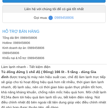
Liên hệ với chúng tôi để có giá tốt nhất
Gọi mua:
0989458806
HỖ TRỢ BÁN HÀNG
Tổng đài BH: 0989458806
Hotline: 0989458806
Kinh doanh dự án: 0989458806
0989458806
Khiếu nại & hỗ trợ: 0989458806
Làm lạnh nhanh - Tiết kiệm điện
Tủ đông đứng 1 chế độ ( Đông) 166 lít - 5 tầng - dùng Gia
đình
được trang bị máy nén hiệu suất cao, chế độ làm lạnh trực tiếp
sẽ giúp cho tủ hoạt động hiệu quả hơn rất nhiều, thời gian làm lạnh
nhanh, độ lạnh sâu, nên có thời gian bảo quản thực phẩm tốt hơn,
khả năng kháng khuẩn, chống nấm mốc hiệu quả hơn. Môi chất lạnh
R134a đem tới hiệu quả làm lạnh tối ưu, tiết kiệm điện năng. Nút
điều chỉnh nhiệt độ bên ngoài rất tiện dung giúp việc điều chỉnh nhiệt
độ phù hợp được thuận tiện, dễ dàng.