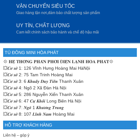
VẬN CHUYỂN SIÊU TỐC
Giao hàng tận nơi,đảm bảo chất lượng sản phẩm
UY TÍN, CHẤT LƯỢNG
Cam kết chính sách bảo hành và chế độ hậu mãi
TỦ ĐÔNG MINI HÒA PHÁT
💠
𝐇𝐄̣̂ 𝐓𝐇𝐎̂́𝐍𝐆 𝐏𝐇𝐀̂𝐍 𝐏𝐇𝐎̂́𝐈 Đ𝐈𝐄̣̂𝐍 𝐋𝐀̣𝐍𝐇 𝐇𝐎̀𝐀 𝐏𝐇𝐀́𝐓💠
💥𝑪𝒐̛ 𝒔𝒐̛̉ 1: 126 Vĩnh Hưng Hoàng Mai HàNội
💥𝑪𝒐̛ 𝒔𝒐̛̉ 2: 75 Tam Trinh Hoàng Mai
💥𝑪𝒐̛ 𝒔𝒐̛̉ 3: 6 𝑲𝒉𝒖𝒂̂́𝒚 𝑫𝒖𝒚 𝑻𝒊𝒆̂́𝒏 Thanh Xuân
💥𝑪𝒐̛ 𝒔𝒐̛̉ 4: Ngõ 2 Xã Đàn Hà Nội
💥𝑪𝒐̛ 𝒔𝒐̛̉ 5: 286 Nguyễn Xiển Thanh Xuân
💥𝑪𝒐̛ 𝒔𝒐̛̉ 6: 47 𝑪𝒖̛̣ 𝑲𝒉𝒐̂́𝒊 Long Biên Hà Nội
💥𝑪𝒐̛ 𝒔𝒐̛̉ 7: 𝑵𝒈𝒐̃ 1 𝑲𝒉𝒖̛𝒐̛𝒏𝒈 𝑻𝒓𝒖𝒏𝒈
💥𝑪𝒐̛ 𝒔𝒐̛̉ 8: 107 𝑳𝒊̃𝒏𝒉 𝑵𝒂𝒎 Hoàng Mai
HỖ TRỢ KHÁCH HÀNG
Liên hệ – góp ý