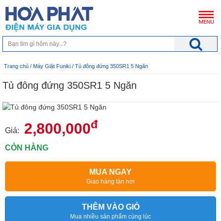
Trang chủ
/
Máy Giặt Funiki
/ Tủ đông đứng 350SR1 5 Ngăn
Tủ đông đứng 350SR1 5 Ngăn
đ
2,800,000
Giá:
CÒN HÀNG
MUA NGAY
Giao hàng tận nơi
THÊM VÀO GIỎ
Mua nhiều sản phẩm cùng lúc