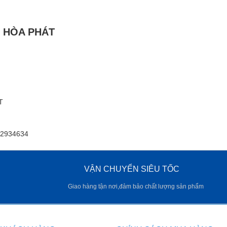
H HÒA PHÁT
T
62934634
VẬN CHUYỂN SIÊU TỐC
Giao hàng tận nơi,đảm bảo chất lượng sản phẩm