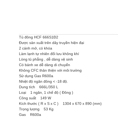
Tủ đông HCF 666S1Đ2
Được sản xuất trên dây truyền hiện đại
2 cánh mở, có khóa
Làm lạnh tự nhiên đối lưu không khí
Lòng tủ phẳng , dễ dàng vệ sinh
Có bánh xe dễ dàng di chuyển
Không CFC thân thiện với môi trường
Sử dụng Gas R600a
Nhiệt độ ngăn đông < -18 độ.
Dung tích 666L/350 L
Loại 1 ngăn, 1 chế độ ( Đông )
Công suất 149 W
Kích thước ( R x S x C ) 1304 x 670 x 890 (mm)
Trọng lượng 53 Kg
Gas R600a