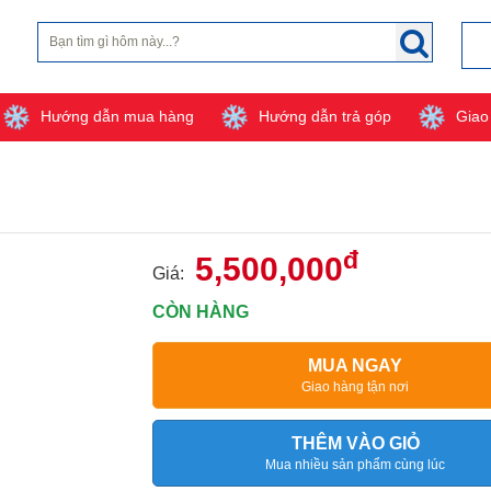
Hướng dẫn mua hàng
Hướng dẫn trả góp
Giao
đ
5,500,000
Giá:
CÒN HÀNG
MUA NGAY
Giao hàng tận nơi
THÊM VÀO GIỎ
Mua nhiều sản phẩm cùng lúc