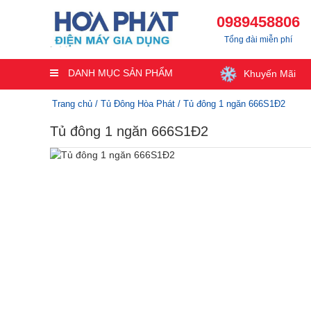
0989458806
Tổng đài miễn phí
DANH MỤC SẢN PHẨM
Khuyến Mãi
Trang chủ
/
Tủ Đông Hòa Phát
/ Tủ đông 1 ngăn 666S1Đ2
Tủ đông 1 ngăn 666S1Đ2