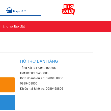
0 sp -
0
₫
 hàng và lắp đặt
HỖ TRỢ BÁN HÀNG
Tổng đài BH: 0989458806
Hotline: 0989458806
Kinh doanh dự án: 0989458806
0989458806
Khiếu nại & hỗ trợ: 0989458806