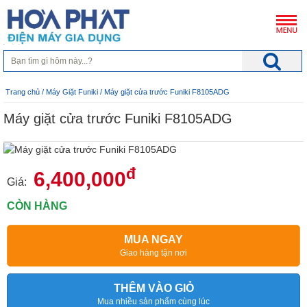
Trang chủ
/
Máy Giặt Funiki
/ Máy giặt cửa trước Funiki F8105ADG
Máy giặt cửa trước Funiki F8105ADG
đ
6,400,000
Giá:
CÒN HÀNG
MUA NGAY
Giao hàng tận nơi
THÊM VÀO GIỎ
Mua nhiều sản phẩm cùng lúc