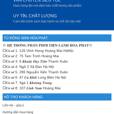
VẬN CHUYỂN SIÊU TỐC
Giao hàng tận nơi,đảm bảo chất lượng sản phẩm
UY TÍN, CHẤT LƯỢNG
Cam kết chính sách bảo hành và chế độ hậu mãi
TỦ ĐÔNG MINI HÒA PHÁT
💠
𝐇𝐄̣̂ 𝐓𝐇𝐎̂́𝐍𝐆 𝐏𝐇𝐀̂𝐍 𝐏𝐇𝐎̂́𝐈 Đ𝐈𝐄̣̂𝐍 𝐋𝐀̣𝐍𝐇 𝐇𝐎̀𝐀 𝐏𝐇𝐀́𝐓💠
💥𝑪𝒐̛ 𝒔𝒐̛̉ 1: 126 Vĩnh Hưng Hoàng Mai HàNội
💥𝑪𝒐̛ 𝒔𝒐̛̉ 2: 75 Tam Trinh Hoàng Mai
💥𝑪𝒐̛ 𝒔𝒐̛̉ 3: 6 𝑲𝒉𝒖𝒂̂́𝒚 𝑫𝒖𝒚 𝑻𝒊𝒆̂́𝒏 Thanh Xuân
💥𝑪𝒐̛ 𝒔𝒐̛̉ 4: Ngõ 2 Xã Đàn Hà Nội
💥𝑪𝒐̛ 𝒔𝒐̛̉ 5: 286 Nguyễn Xiển Thanh Xuân
💥𝑪𝒐̛ 𝒔𝒐̛̉ 6: 47 𝑪𝒖̛̣ 𝑲𝒉𝒐̂́𝒊 Long Biên Hà Nội
💥𝑪𝒐̛ 𝒔𝒐̛̉ 7: 𝑵𝒈𝒐̃ 1 𝑲𝒉𝒖̛𝒐̛𝒏𝒈 𝑻𝒓𝒖𝒏𝒈
💥𝑪𝒐̛ 𝒔𝒐̛̉ 8: 107 𝑳𝒊̃𝒏𝒉 𝑵𝒂𝒎 Hoàng Mai
HỖ TRỢ KHÁCH HÀNG
Liên hệ – góp ý
Hướng dẫn mua hàng