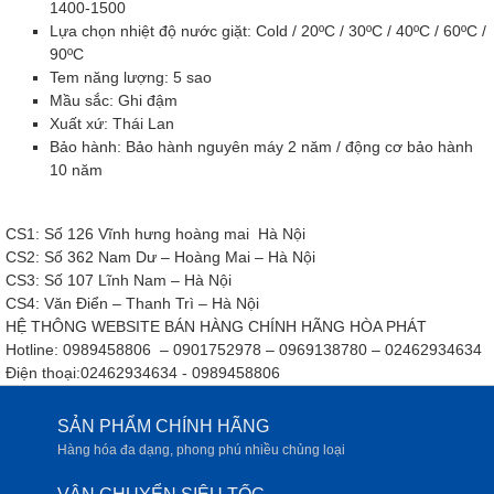
1400-1500
Lựa chọn nhiệt độ nước giặt: Cold / 20ºC / 30ºC / 40ºC / 60ºC /
90ºC
Tem năng lượng: 5 sao
Mầu sắc: Ghi đậm
Xuất xứ: Thái Lan
Bảo hành: Bảo hành nguyên máy 2 năm / động cơ bảo hành
10 năm
CS1: Số 126 Vĩnh hưng hoàng mai Hà Nội
CS2: Số 362 Nam Dư – Hoàng Mai – Hà Nội
CS3: Số 107 Lĩnh Nam – Hà Nội
CS4: Văn Điển – Thanh Trì – Hà Nội
HỆ THÔNG WEBSITE BÁN HÀNG CHÍNH HÃNG HÒA PHÁT
Hotline: 0989458806 – 0901752978 – 0969138780 – 02462934634
Điện thoại:02462934634 - 0989458806
SẢN PHẨM CHÍNH HÃNG
Hàng hóa đa dạng, phong phú nhiều chủng loại