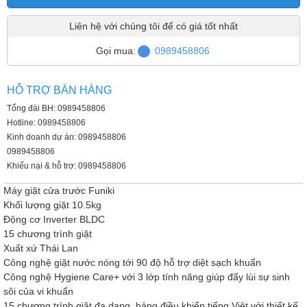
Liên hệ với chúng tôi để có giá tốt nhất
Gọi mua:
0989458806
HỖ TRỢ BÁN HÀNG
Tổng đài BH: 0989458806
Hotline: 0989458806
Kinh doanh dự án: 0989458806
0989458806
Khiếu nại & hỗ trợ: 0989458806
Máy giặt cửa trước Funiki
Khối lượng giặt 10.5kg
Động cơ Inverter BLDC
15 chương trình giặt
Xuất xứ Thái Lan
Công nghệ giặt nước nóng tới 90 độ hỗ trợ diệt sạch khuẩn
Công nghệ Hygiene Care+ với 3 lớp tính năng giúp đẩy lùi sự sinh
sôi của vi khuẩn
15 chương trình giặt đa dạng, bảng điều khiển tiếng Việt với thiết kế