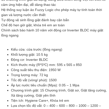
cảm ứng hiện đại, dễ dàng thao tác
Hệ thống suy luận ảo Fuzzy Logic cho phép máy tự tính toán thời
gian và lượng nước cần thiết
Tự động vệ sinh lồng giặt đánh bay cặn bẩn
Chế độ hẹn giờ giặt, khóa trẻ em an toàn
Chính sách bảo hành 10 năm với động cơ Inverter BLDC máy giặt
lồng ngang
Kiểu cửa: cửa trước (lồng ngang)
Khối lượng giặt: 10.5 kg
Động cơ: Inverter BLDC
Kích thước máy (R*S*C) mm: 595 x 565 x 850
Công suất tiêu thụ điện: 1950 W
Trọng lượng máy: 72 kg
Tốc độ vắt (vòng/ phút): 1500
Áp lực nước tiêu chuẩn (Mpa): 0.05 – 1 Mpa
Chương trình giặt: 15 Chương trình, Giặt sơ, Giặt tăng cường,
Xả tăng cường, Giặt yên tĩnh
Tiện ích: Hygiene Care+, Khóa trẻ em
Lựa chọn tốc độ vắt: 0 – 400 – 600 – 800 – 1000 – 1200 –